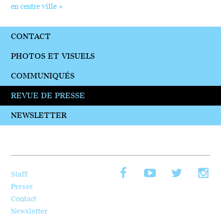
en centre ville »
CONTACT
PHOTOS ET VISUELS
COMMUNIQUÉS
REVUE DE PRESSE
NEWSLETTER
Facebook
YouTube
Twitt
I
Staff
Presse
Contact
Newsletter