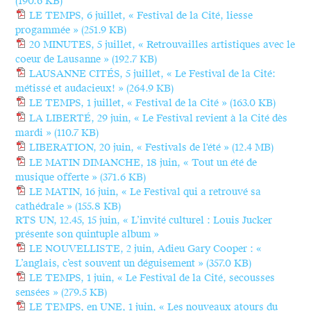
(190.6 KB)
LE TEMPS, 6 juillet, « Festival de la Cité, liesse
progammée »
(251.9 KB)
20 MINUTES, 5 juillet, « Retrouvailles artistiques avec le
coeur de Lausanne »
(192.7 KB)
LAUSANNE CITÉS, 5 juillet, « Le Festival de la Cité:
métissé et audacieux! »
(264.9 KB)
LE TEMPS, 1 juillet, « Festival de la Cité »
(163.0 KB)
LA LIBERTÉ, 29 juin, « Le Festival revient à la Cité dès
mardi »
(110.7 KB)
LIBERATION, 20 juin, « Festivals de l'été »
(12.4 MB)
LE MATIN DIMANCHE, 18 juin, « Tout un été de
musique offerte »
(371.6 KB)
LE MATIN, 16 juin, « Le Festival qui a retrouvé sa
cathédrale »
(155.8 KB)
RTS UN, 12.45, 15 juin, « L’invité culturel : Louis Jucker
présente son quintuple album »
LE NOUVELLISTE, 2 juin, Adieu Gary Cooper : «
L’anglais, c’est souvent un déguisement »
(357.0 KB)
LE TEMPS, 1 juin, « Le Festival de la Cité, secousses
sensées »
(279.5 KB)
LE TEMPS, en UNE, 1 juin, « Les nouveaux atours du