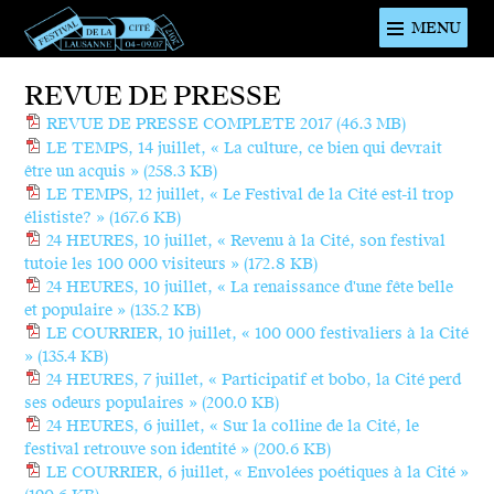
MENU
Festival de
REVUE DE PRESSE
la cité de
REVUE DE PRESSE COMPLETE 2017
(46.3 MB)
Lausanne -
LE TEMPS, 14 juillet, « La culture, ce bien qui devrait
du 4 au 9
être un acquis »
(258.3 KB)
juillet 2017 -
LE TEMPS, 12 juillet, « Le Festival de la Cité est-il trop
élististe? »
(167.6 KB)
46ème
24 HEURES, 10 juillet, « Revenu à la Cité, son festival
édition
tutoie les 100 000 visiteurs »
(172.8 KB)
24 HEURES, 10 juillet, « La renaissance d'une fête belle
et populaire »
(135.2 KB)
LE COURRIER, 10 juillet, « 100 000 festivaliers à la Cité
»
(135.4 KB)
24 HEURES, 7 juillet, « Participatif et bobo, la Cité perd
ses odeurs populaires »
(200.0 KB)
24 HEURES, 6 juillet, « Sur la colline de la Cité, le
festival retrouve son identité »
(200.6 KB)
LE COURRIER, 6 juillet, « Envolées poétiques à la Cité »