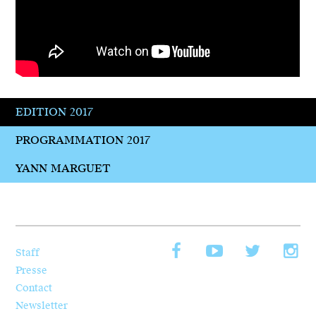
EDITION 2017
PROGRAMMATION 2017
YANN MARGUET
Facebook
YouTube
Twitt
I
Staff
Presse
Contact
Newsletter