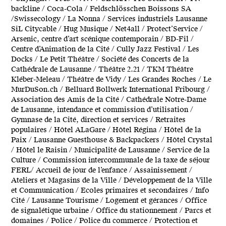
backline / Coca-Cola / Feldschlösschen Boissons SA
/Swissecology / La Nonna / Services industriels Lausanne
SiL Citycable / Hug Musique / Net4all / Protect’Service /
Arsenic, centre d’art scénique contemporain / BD-Fil /
Centre d’Animation de la Cité / Cully Jazz Festival / Les
Docks / Le Petit Théâtre / Société des Concerts de la
Cathédrale de Lausanne / Théâtre 2.21 / TKM Théâtre
Kléber-Meleau / Théâtre de Vidy / Les Grandes Roches / Le
MurDuSon.ch / Belluard Bollwerk International Fribourg /
Association des Amis de la Cité / Cathédrale Notre-Dame
de Lausanne, intendance et commission d’utilisation /
Gymnase de la Cité, direction et services / Retraites
populaires / Hôtel ALaGare / Hôtel Régina / Hôtel de la
Paix / Lausanne Guesthouse & Backpackers / Hôtel Crystal
/ Hôtel le Raisin / Municipalité de Lausanne / Service de la
Culture / Commission intercommunale de la taxe de séjour
FERL/ Accueil de jour de l’enfance / Assainissement /
Ateliers et Magasins de la Ville / Développement de la Ville
et Communication / Ecoles primaires et secondaires / Info
Cité / Lausanne Tourisme / Logement et gérances / Office
de signalétique urbaine / Office du stationnement / Parcs et
domaines / Police / Police du commerce / Protection et