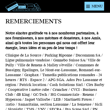
MENU
Festival de
REMERCIEMENTS
la cité de
Lausanne -
Notre sincère gratitude va à nos nombreux partenaires, à
du 4 au 9
nos fournisseurs, à nos mécènes et donateurs, à nos Amis,
juillet 2017 -
ainsi qu’à toutes les personnes qui nous ont offert leur
énergie, leurs idées et un peu de leur temps !
46ème
Clinique de La Source / Parking Riponne / Ducommun SA /
édition
Ligue pulmonaire vaudoise / Gunnebo Suisse SA/ Ville de
Pully / Ville de Renens & Malley s’éveille / Communes de
Bussigny, Epalinges, Le Mont-sur-Lausanne, Romanel-sur-
Lausanne / Graphax / Tamedia publications romandes - 24
heures / RTS - Espace 2 / APG SGA. Ados Pro Lausanne et
région / Patrick location / Cash Solutions Sàrl / Clés Barby
/ Coopérative 1 mètre cube / Cruncher / CVCI - Business
Club / dB King / GC-Tech / HG Commerciale - Renens /
Hyperson / Jaquet Vallorbe / LEB / Martinetti Frères /
:ratio / Samaritains, section Lausanne / La Semeuse / Sicli
/ Skynight / TMS / VNV / SECRA / Pro Scène Sàrl / PN