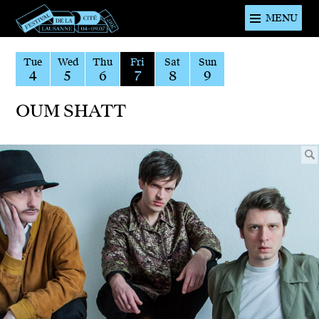
MENU
Festival de
la cité de
Tue
Wed
Thu
Fri
Sat
Sun
4
5
6
7
8
9
Lausanne -
du 4 au 9
OUM SHATT
juillet 2017 -
46ème
édition