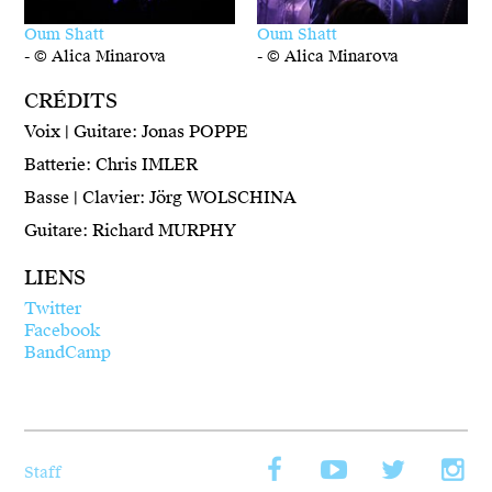
Oum Shatt
Oum Shatt
-
© Alica Minarova
-
© Alica Minarova
CRÉDITS
Voix | Guitare: Jonas POPPE
Batterie: Chris IMLER
Basse | Clavier: Jörg WOLSCHINA
Guitare: Richard MURPHY
LIENS
Twitter
Facebook
BandCamp
Facebook
YouTube
Twitt
I
Staff