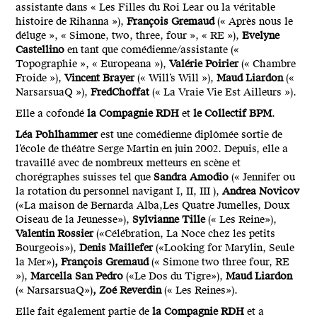
assistante dans « Les Filles du Roi Lear ou la véritable
histoire de Rihanna »),
François Gremaud
(« Après nous le
déluge », « Simone, two, three, four », « RE »),
Evelyne
Castellino
en tant que comédienne/assistante («
Topographie », « Europeana »),
Valérie Poirier
(« Chambre
Froide »),
Vincent Brayer
(« Will’s Will »),
Maud Liardon
(«
NarsarsuaQ »),
Fred
Choffat
(« La Vraie Vie Est Ailleurs »).
Elle a cofondé
la Compagnie RDH
et
le Collectif BPM
.
Léa Pohlhammer
est une comédienne diplômée sortie de
l’école de théâtre Serge Martin en juin 2002. Depuis, elle a
travaillé avec de nombreux metteurs en scène et
chorégraphes suisses tel que
Sandra Amodio
(« Jennifer ou
la rotation du personnel navigant I, II, III ),
Andrea Novicov
(«La maison de Bernarda Alba,Les Quatre Jumelles, Doux
Oiseau de la Jeunesse»),
Sylvianne Tille
(« Les Reine»),
Valentin Rossier
(«Célébration, La Noce chez les petits
Bourgeois»),
Denis Maillefer
(«Looking for Marylin, Seule
la Mer»)
, François Gremaud
(« Simone two three four, RE
»),
Marcella San Pedro
(«Le Dos du Tigre»),
Maud Liardon
(« NarsarsuaQ»)
, Zoé Reverdin
(« Les Reines»).
Elle fait également partie de
la Compagnie RDH
et a