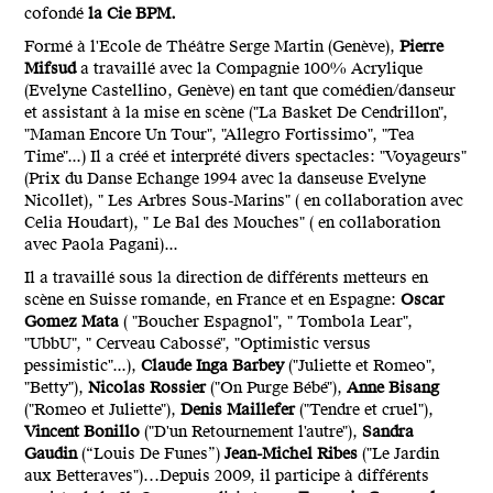
cofondé
la Cie BPM.
Formé à l'Ecole de Théâtre Serge Martin (Genève),
Pierre
Mifsud
a travaillé avec la Compagnie 100% Acrylique
(Evelyne Castellino, Genève) en tant que comédien/danseur
et assistant à la mise en scène ("La Basket De Cendrillon",
"Maman Encore Un Tour", "Allegro Fortissimo", "Tea
Time"...) Il a créé et interprété divers spectacles: "Voyageurs"
(Prix du Danse Echange 1994 avec la danseuse Evelyne
Nicollet), " Les Arbres Sous-Marins" ( en collaboration avec
Celia Houdart), " Le Bal des Mouches" ( en collaboration
avec Paola Pagani)...
Il a travaillé sous la direction de différents metteurs en
scène en Suisse romande, en France et en Espagne:
Oscar
Gomez Mata
( "Boucher Espagnol", " Tombola Lear",
"UbbU", " Cerveau Cabossé", "Optimistic versus
pessimistic"...),
Claude Inga Barbey
("Juliette et Romeo",
"Betty"),
Nicolas Rossier
("On Purge Bébé"),
Anne Bisang
("Romeo et Juliette"),
Denis Maillefer
("Tendre et cruel"),
Vincent Bonillo
("D'un Retournement l'autre"),
Sandra
Gaudin
(“Louis De Funes”)
Jean-Michel Ribes
("Le Jardin
aux Betteraves")…Depuis 2009, il participe à différents