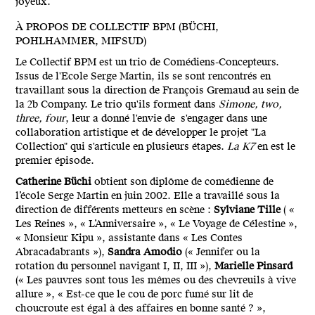
joyeux.
À PROPOS DE COLLECTIF BPM (BÜCHI,
POHLHAMMER, MIFSUD)
Le Collectif BPM est un trio de Comédiens-Concepteurs.
Issus de l'Ecole Serge Martin, ils se sont rencontrés en
travaillant sous la direction de François Gremaud au sein de
la 2b Company. Le trio qu'ils forment dans
Simone, two,
three, four
, leur a donné l'envie de s'engager dans une
collaboration artistique et de développer le projet "La
Collection" qui s'articule en plusieurs étapes.
La K7
en est le
premier épisode.
Catherine Büchi
obtient son diplôme de comédienne de
l’école Serge Martin en juin 2002. Elle a travaillé sous la
direction de différents metteurs en scène :
Sylviane Tille
( «
Les Reines », « L’Anniversaire », « Le Voyage de Célestine »,
« Monsieur Kipu », assistante dans « Les Contes
Abracadabrants »),
Sandra Amodio
(« Jennifer ou la
rotation du personnel navigant I, II, III »),
Marielle Pinsard
(« Les pauvres sont tous les mêmes ou des chevreuils à vive
allure », « Est-ce que le cou de porc fumé sur lit de
choucroute est égal à des affaires en bonne santé ? »,