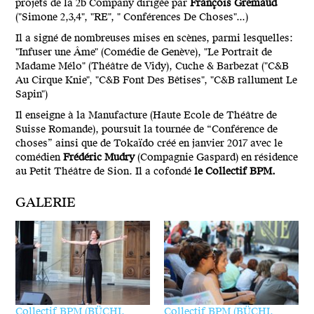
projets de la 2b Company dirigée par
François Gremaud
("Simone 2,3,4", "RE", " Conférences De Choses"...)
Il a signé de nombreuses mises en scènes, parmi lesquelles:
"Infuser une Âme" (Comédie de Genève), "Le Portrait de
Madame Mélo" (Théâtre de Vidy), Cuche & Barbezat ("C&B
Au Cirque Knie", "C&B Font Des Bêtises", "C&B rallument Le
Sapin")
Il enseigne à la Manufacture (Haute Ecole de Théâtre de
Suisse Romande), poursuit la tournée de “Conférence de
choses” ainsi que de Tokaïdo créé en janvier 2017 avec le
comédien
Frédéric Mudry
(Compagnie Gaspard) en résidence
au Petit Théâtre de Sion. Il a cofondé
le Collectif BPM.
GALERIE
Collectif BPM (BÜCHI,
Collectif BPM (BÜCHI,